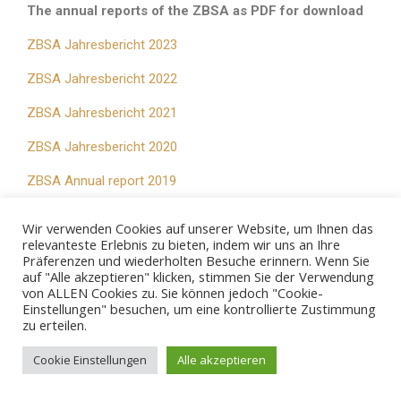
The annual reports of the ZBSA as PDF for download
ZBSA Jahresbericht 2023
ZBSA Jahresbericht 2022
ZBSA Jahresbericht 2021
ZBSA Jahresbericht 2020
ZBSA Annual report 2019
ZBSA Annual report 2018
Wir verwenden Cookies auf unserer Website, um Ihnen das
relevanteste Erlebnis zu bieten, indem wir uns an Ihre
ZBSA Annual report 2017
Präferenzen und wiederholten Besuche erinnern. Wenn Sie
auf "Alle akzeptieren" klicken, stimmen Sie der Verwendung
von ALLEN Cookies zu. Sie können jedoch "Cookie-
Einstellungen" besuchen, um eine kontrollierte Zustimmung
zu erteilen.
© 2026 - ZBSA
Cookie Einstellungen
Alle akzeptieren
Imprint
Privacy policy