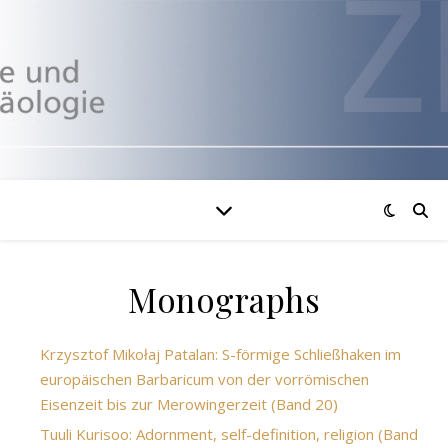
Monographs
Krzysztof Mikołaj Patalan: S-förmige Schließhaken im
europäischen Barbaricum von der vorrömischen
Eisenzeit bis zur Merowingerzeit (Band 20)
Tuuli Kurisoo: Adornment, self-definition, religion (Band