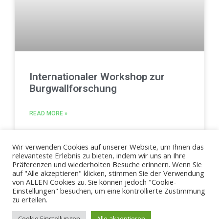
Internationaler Workshop zur
Burgwallforschung
READ MORE »
22. June 2020
Wir verwenden Cookies auf unserer Website, um Ihnen das
relevanteste Erlebnis zu bieten, indem wir uns an Ihre
Präferenzen und wiederholten Besuche erinnern. Wenn Sie
1
2
3
4
5
6
7
8
9
10
11
12
auf "Alle akzeptieren" klicken, stimmen Sie der Verwendung
von ALLEN Cookies zu. Sie können jedoch "Cookie-
Einstellungen" besuchen, um eine kontrollierte Zustimmung
zu erteilen.
© 2026 - ZBSA
Cookie Einstellungen
Alle akzeptieren