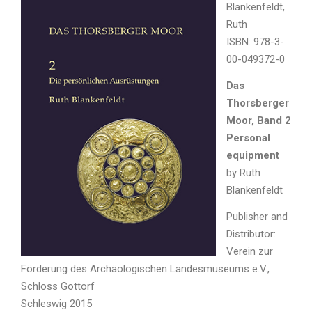
Blankenfeldt,
Ruth
ISBN: 978-3-
00-049372-0
Das
Thorsberger
Moor, Band 2
Personal
equipment
by Ruth
Blankenfeldt
Publisher and
Distributor:
Verein zur
Förderung des Archäologischen Landesmuseums e.V.,
Schloss Gottorf
Schleswig 2015