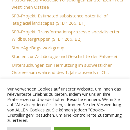
westlichen Ostsee
SFB-Projekt: Estimated subsistence potential of
lateglacial landscapes (SFB 1266, B1)
SFB-Projekt: Transformationsprozesse spezialisierter
Wildbeutergruppen (SFB 1266, B2)
StoneAgeBogs workgroup
Studien zur Archäologie und Geschichte der Falknerei
Untersuchungen zur Tiernutzung im südwestlichen
Ostseeraum während des 1. Jahrtausends n. Chr.
Unterwasserarchäologie des Arendsees, Altmark,
Sachsen-Anhalt
Wir verwenden Cookies auf unserer Website, um Ihnen das
relevanteste Erlebnis zu bieten, indem wir uns an Ihre
URNFIELD
Präferenzen und wiederholten Besuche erinnern. Wenn Sie
auf "Alle akzeptieren" klicken, stimmen Sie der Verwendung
von ALLEN Cookies zu. Sie können jedoch "Cookie-
Einstellungen" besuchen, um eine kontrollierte Zustimmung
zu erteilen.
© 2026 - ZBSA