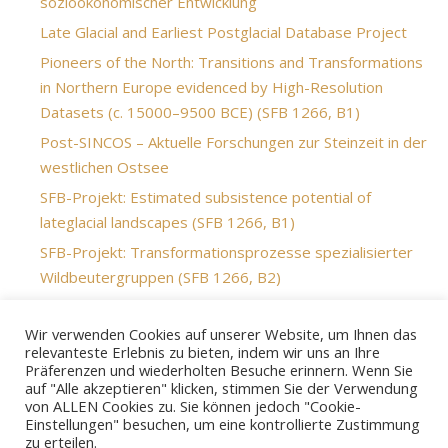
sozioökonomischer Entwicklung
Late Glacial and Earliest Postglacial Database Project
Pioneers of the North: Transitions and Transformations
in Northern Europe evidenced by High-Resolution
Datasets (c. 15000–9500 BCE) (SFB 1266, B1)
Post-SINCOS – Aktuelle Forschungen zur Steinzeit in der
westlichen Ostsee
SFB-Projekt: Estimated subsistence potential of
lateglacial landscapes (SFB 1266, B1)
SFB-Projekt: Transformationsprozesse spezialisierter
Wildbeutergruppen (SFB 1266, B2)
StoneAgeBogs workgroup
Wir verwenden Cookies auf unserer Website, um Ihnen das
Technological transformations in the Lateglacial–
relevanteste Erlebnis zu bieten, indem wir uns an Ihre
Hunter-gatherers in a changing environment
Präferenzen und wiederholten Besuche erinnern. Wenn Sie
auf "Alle akzeptieren" klicken, stimmen Sie der Verwendung
von ALLEN Cookies zu. Sie können jedoch "Cookie-
Einstellungen" besuchen, um eine kontrollierte Zustimmung
zu erteilen.