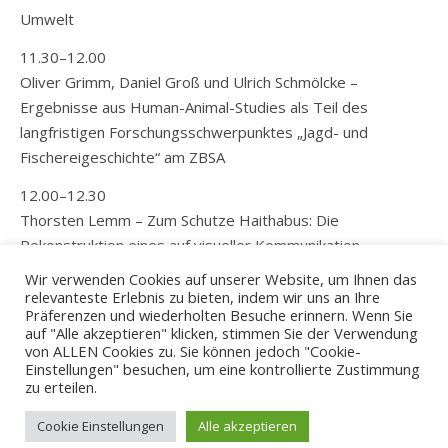
Umwelt
11.30–12.00
Oliver Grimm, Daniel Groß und Ulrich Schmölcke –
Ergebnisse aus Human-Animal-Studies als Teil des
langfristigen Forschungsschwerpunktes „Jagd- und
Fischereigeschichte“ am ZBSA
12.00–12.30
Thorsten Lemm – Zum Schutze Haithabus: Die
Rekonstruktion eines auf visueller Kommunikation
basierenden Verteidigungssystems an der Schlei
Wir verwenden Cookies auf unserer Website, um Ihnen das
relevanteste Erlebnis zu bieten, indem wir uns an Ihre
Präferenzen und wiederholten Besuche erinnern. Wenn Sie
auf "Alle akzeptieren" klicken, stimmen Sie der Verwendung
von ALLEN Cookies zu. Sie können jedoch "Cookie-
Einstellungen" besuchen, um eine kontrollierte Zustimmung
zu erteilen.
© 2026 - ZBSA
Cookie Einstellungen
Alle akzeptieren
Imprint
Privacy policy