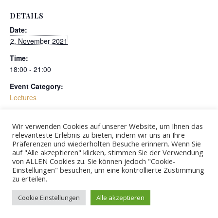
DETAILS
Date:
2. November 2021
Time:
18:00 - 21:00
Event Category:
Lectures
Wir verwenden Cookies auf unserer Website, um Ihnen das
Alexandra Pesch/Workshop Methodik
New results on old material: a
relevanteste Erlebnis zu bieten, indem wir uns an Ihre
der Bildforschung, Schleswig:
case study of Danish urnfield
„Kontextikonographie, Archäologische
Präferenzen und wiederholten Besuche erinnern. Wenn Sie
assemblages using scientific
Bildwissenschaft und viele Fragen.“
methodologies
auf "Alle akzeptieren" klicken, stimmen Sie der Verwendung
von ALLEN Cookies zu. Sie können jedoch "Cookie-
Einstellungen" besuchen, um eine kontrollierte Zustimmung
zu erteilen.
© 2026 - ZBSA
Cookie Einstellungen
Alle akzeptieren
Imprint
Privacy policy