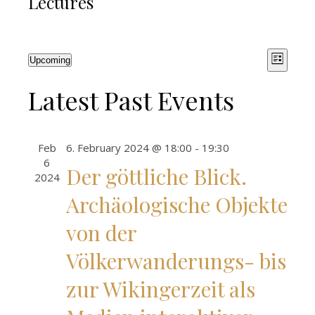
Lectures
Vie
Eve
Upcoming
List
Select
Vie
Nav
Latest Past Events
date.
Nav
Feb
6. February 2024 @ 18:00
-
19:30
6
Der göttliche Blick.
2024
Archäologische Objekte
von der
Völkerwanderungs- bis
zur Wikingerzeit als