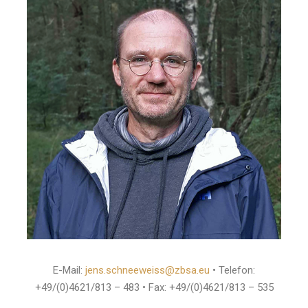
E-Mail:
jens.schneeweiss@zbsa.eu
• Telefon:
+49/(0)4621/813 – 483 • Fax: +49/(0)4621/813 – 535