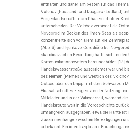
enthalten und daher am besten für das Thema ge
Volchov (Russland) und Daugava (Lettland) un
Burgenlandschaften, um Phasen erhöhter Konfli
unterscheiden. Der Volchov verbindet die Ost
Novgorod im Becken des Ilmen-Sees als geopol
konzentrierte sich vor allem auf die Zentralp
(Abb. 3)
und Rjurikovo Gorodišče bei Novgorod
skandinavischen Besiedlung hatte sich an den 
Kommunikationssystem herausgebildet, [13] da
Handelswasserstraße ausgerichtet war und bis
des Neman (Memel) und westlich des Volchov s
Ostsee über den Dnjepr mit dem Schwarzen Mee
Flussabschnittes zeugen von der Nutzung und 
Mittelalter und in der Wikingerzeit, während 
Handelsroute weit in die Vorgeschichte zurück
umfangreich ausgegraben, etwa die Hälfte ist 
Zusammenhänge zwischen Befestigungen und d
unbekannt. Ein interdisziplinärer Forschungsan