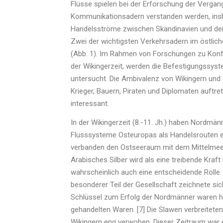
Flüsse spielen bei der Erforschung der Vergang
Kommunikationsadern verstanden werden, insbe
Handelsströme zwischen Skandinavien und dem 
Zwei der wichtigsten Verkehrsadern im östlic
(Abb. 1). Im Rahmen von Forschungen zu Konfli
der Wikingerzeit, werden die Befestigungssyste
untersucht. Die Ambivalenz von Wikingern und 
Krieger, Bauern, Piraten und Diplomaten auftre
interessant.
In der Wikingerzeit (8.-11. Jh.) haben Nordmä
Flusssysteme Osteuropas als Handelsrouten ers
verbanden den Ostseeraum mit dem Mittelme
Arabisches Silber wird als eine treibende Kraft
wahrscheinlich auch eine entscheidende Rolle. E
besonderer Teil der Gesellschaft zeichnete sic
Schlüssel zum Erfolg der Nordmänner waren ho
gehandelten Waren. [7] Die Slawen verbreiteten
Wikingern eng verwoben. Dieser Zeitraum war ei