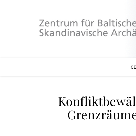
C
Konfliktbewäl
Grenzräumen