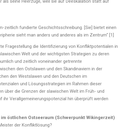
als seine Heerzüge, weil sie auf Deeskalation statt auf
aum-zeitlich fundierte Geschichtsschreibung. [Sie] bietet einen
eripherie sieht man anders und anderes als im Zentrum“ [1]
 Fragestellung die Identifizierung von Konfliktpotentialen in
r slawischen Welt und der wichtigsten Strategien zu deren
äumlich und zeitlich voneinander getrennte
zwischen den Ostslawen und den Skandinaviern in der
wischen den Westslawen und den Deutschen im
potenzialen und Lösungsstrategien im Rahmen dieser
en über die Grenzen der slawischen Welt im Früh- und
auf ihr Verallgemeinerungspotenzial hin überprüft werden
 im östlichen Ostseeraum (Schwerpunkt Wikingerzeit)
eister der Konfliktlösung?