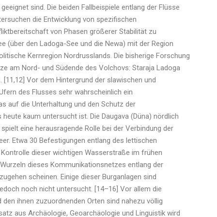
eignet sind. Die beiden Fallbeispiele entlang der Flüsse
tersuchen die Entwicklung von spezifischen
ktbereitschaft von Phasen größerer Stabilität zu
see (über den Ladoga-See und die Newa) mit der Region
itische Kernregion Nordrusslands. Die bisherige Forschung
lätze am Nord- und Südende des Volchovs: Staraja Ladoga
. [11,12] Vor dem Hintergrund der slawischen und
Ufern des Flusses sehr wahrscheinlich ein
s auf die Unterhaltung und den Schutz der
 heute kaum untersucht ist. Die Daugava (Düna) nördlich
pielt eine herausragende Rolle bei der Verbindung der
r. Etwa 30 Befestigungen entlang des lettischen
Kontrolle dieser wichtigen Wasserstraße im frühen
die Wurzeln dieses Kommunikationsnetzes entlang der
zugehen scheinen. Einige dieser Burganlagen sind
jedoch noch nicht untersucht. [14–16] Vor allem die
en ihnen zuzuordnenden Orten sind nahezu völlig
satz aus Archäologie, Geoarchäologie und Linguistik wird