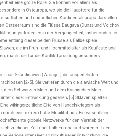
enheit eine große Rolle. Sie können vor allem als
sondere in Osteuropa, wo sie die Haupttore für die
südlichen und südöstlichen Kontinentaleuropa darstellen.
hen Ostseeraum sind die Flüsse Daugava (Düna) und Volchov
ktlösungsstrategien in der Vergangenheit, insbesondere in
me entlang dieser beiden Flüsse als Fallbeispiele
Slawen, die im Früh- und Hochmittelalter als Kaufleute und
ten, macht sie für die Konfliktforschung besonders
nner aus Skandinavien (Waräger) die ausgedehnten
chlossen [2-5]. Sie verliefen durch die slawische Welt und
er, dem Schwarzen Meer und dem Kaspischen Meer.
 hinter dieser Entwicklung gesehen, [6] Sklaven spielten
ine wikingerzeitliche Elite von Handelskriegern als
h durch eine extrem hohe Mobilität aus. Ein wesentlicher
cheffiziente globale Netzwerke für den Vertrieb der
 sich zu dieser Zeit über halb Europa und waren mit den
ne Periode intensiver soziokultureller Entwicklung, die