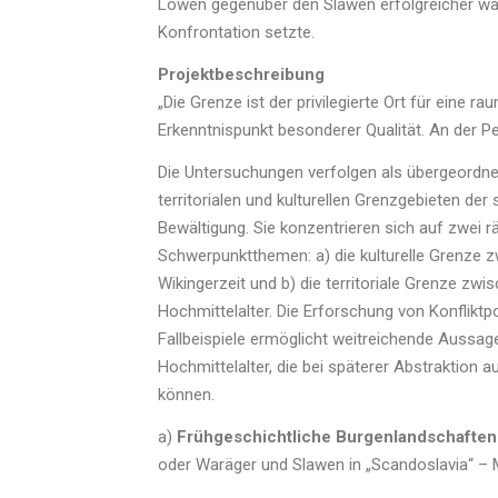
Löwen gegenüber den Slawen erfolgreicher war 
Konfrontation setzte.
Projektbeschreibung
„Die Grenze ist der privilegierte Ort für eine r
Erkenntnispunkt besonderer Qualität. An der P
Die Untersuchungen verfolgen als übergeordnete
territorialen und kulturellen Grenzgebieten de
Bewältigung. Sie konzentrieren sich auf zwei r
Schwerpunktthemen: a) die kulturelle Grenze 
Wikingerzeit und b) die territoriale Grenze z
Hochmittelalter. Die Erforschung von Konflikt
Fallbeispiele ermöglicht weitreichende Aussag
Hochmittelalter, die bei späterer Abstraktion 
können.
a)
Frühgeschichtliche Burgenlandschaften
oder Waräger und Slawen in „Scandoslavia“ – M