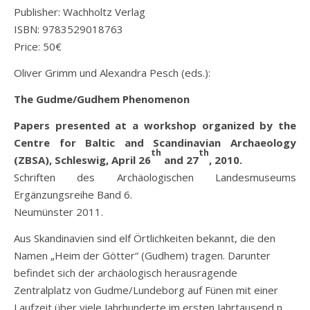
Publisher: Wachholtz Verlag
ISBN: 9783529018763
Price: 50€
Oliver Grimm und Alexandra Pesch (eds.):
The Gudme/Gudhem Phenomenon
Papers presented at a workshop organized by the
Centre for Baltic and Scandinavian Archaeology
th
th
(ZBSA), Schleswig, April 26
and 27
, 2010.
Schriften des Archäologischen Landesmuseums
Ergänzungsreihe Band 6.
Neumünster 2011.
Aus Skandinavien sind elf Örtlichkeiten bekannt, die den
Namen „Heim der Götter“ (Gudhem) tragen. Darunter
befindet sich der archäologisch herausragende
Zentralplatz von Gudme/Lundeborg auf Fünen mit einer
Laufzeit über viele Jahrhunderte im ersten Jahrtausend n.