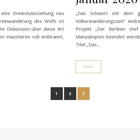
 eine Dreiecksbeziehung neu
„Das Schwert mit dem gol
reinwanderung des Wolfs ist
Völkerwanderungszeit“ Andr
iche Diskussion über diese Art
Projekt „Der Berliner chef 
n Haustieren voll entbrannt,
Manuskriptes beendet werde
Titel „Das…
>>>
1
2
3