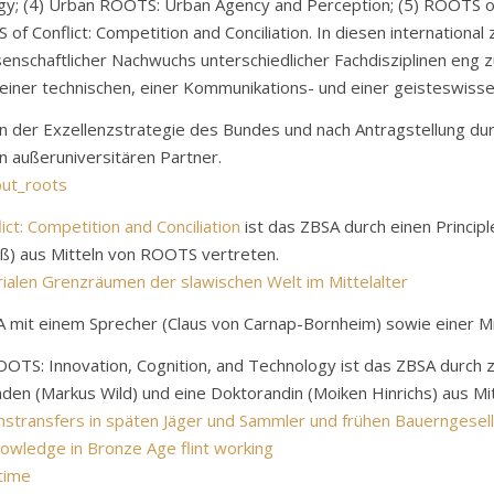
y; (4) Urban ROOTS: Urban Agency and Perception; (5) ROOTS of I
of Conflict: Competition and Conciliation. In diesen internatio
senschaftlicher Nachwuchs unterschiedlicher Fachdisziplinen en
 einer technischen, einer Kommunikations- und einer geisteswisse
der Exzellenzstrategie des Bundes und nach Antragstellung durch
n außeruniversitären Partner.
out_roots
ict: Competition and Conciliation
ist das ZBSA durch einen Princip
ß) aus Mitteln von ROOTS vertreten.
torialen Grenzräumen der slawischen Welt im Mittelalter
 mit einem Sprecher (Claus von Carnap-Bornheim) sowie einer Mit
S: Innovation, Cognition, and Technology ist das ZBSA durch zwe
den (Markus Wild) und eine Doktorandin (Moiken Hinrichs) aus M
stransfers in späten Jäger und Sammler und frühen Bauerngesel
nowledge in Bronze Age flint working
time