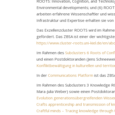
ROOTS: Innovation, Cognition, and Technolog
Environmental developments; und (6) ROOTS 
arbeiten erfahrene Wissenschaftler und wis
Infrastruktur und Expertise erhalten sie von
Das Exzellenzcluster ROOTS wird im Rahmen 
gefördert. Das ZBSA ist einer der wichtigste
https://www.cluster-roots.uni-kiel.de/en/ab
Im Rahmen des
Subclusters 6 Roots of Confl
und einen Postdoktoranden (Jens Schneewei
Konfliktbewältigung in kulturellen und terri
In der
Communications Platform
ist das ZBSA
Im Rahmen des Subclusters 3 Knowledge ROOT
Mara-Julia Weber) sowie einen Postdoktoran
Evolution generationsübergreifenden Wissen
Crafts apprenticeship and transmission of k
Craftful minds – Tracing knowledge through 