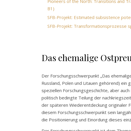
Pioneers of the North: Transitions and 
B1)
SFB-Projekt: Estimated subsistence potent
SFB-Projekt: Transformationsprozesse sp
Das ehemalige Ostpre
Der Forschungsschwerpunkt „Das ehemalige 
Russland, Polen und Litauen gehörend) ein g
speziellen Forschungsgeschichte, aber auch
politisch bedingte Teilung der nachkriegszei
der späteren Wiederentdeckung originaler 
diesem Forschungsschwerpunkt sein langjähr
die Positionierung und Einordung dieses ein
Der Forschungsschwerpunkt ist dem Them