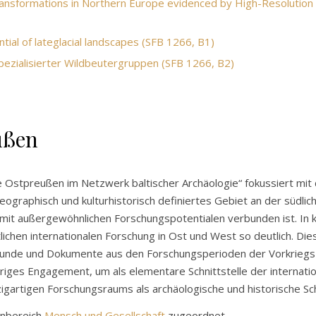
Transformations in Northern Europe evidenced by High-Resolutio
ial of lateglacial landscapes (SFB 1266, B1)
ezialisierter Wildbeutergruppen (SFB 1266, B2)
ußen
Ostpreußen im Netzwerk baltischer Archäologie“ fokussiert mi
eographisch und kulturhistorisch definiertes Gebiet an der südli
 mit außergewöhnlichen Forschungspotentialen verbunden ist. In 
tlichen internationalen Forschung in Ost und West so deutlich. Di
Funde und Dokumente aus den Forschungsperioden der Vorkriegsz
iges Engagement, um als elementare Schnittstelle der internatio
zigartigen Forschungsraums als archäologische und historische Sc
enbereich
Mensch und Gesellschaft
zugeordnet.