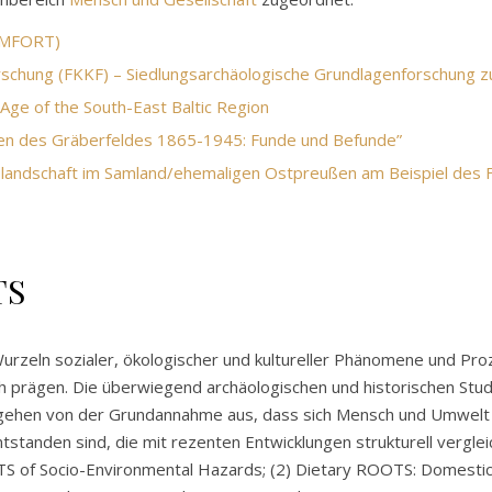
COMFORT)
rschung (FKKF) – Siedlungsarchäologische Grundlagenforschung zu
Age of the South-East Baltic Region
gen des Gräberfeldes 1865-1945: Funde und Befunde”
ungslandschaft im Samland/ehemaligen Ostpreußen am Beispiel des
TS
urzeln sozialer, ökologischer und kultureller Phänomene und Pro
ch prägen. Die überwiegend archäologischen und historischen Stu
e gehen von der Grundannahme aus, dass sich Mensch und Umwelt
tanden sind, die mit rezenten Entwicklungen strukturell verglei
S of Socio-Environmental Hazards; (2) Dietary ROOTS: Domestica