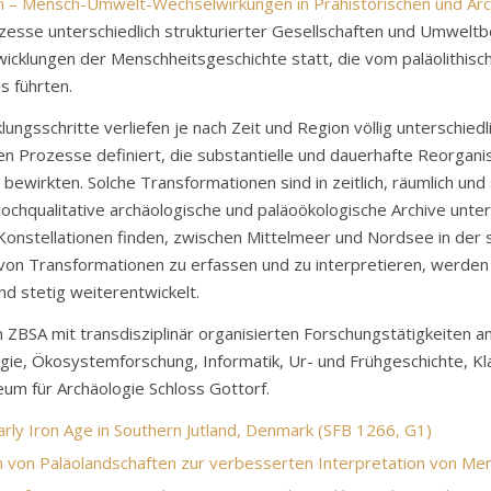
 – Mensch-Umwelt-Wechselwirkungen in Prähistorischen und Arc
esse unterschiedlich strukturierter Gesellschaften und Umweltbe
cklungen der Menschheitsgeschichte statt, die vom paläolithisc
s führten.
sschritte verliefen je nach Zeit und Region völlig unterschiedlic
n Prozesse definiert, die substantielle und dauerhafte Reorgan
wirkten. Solche Transformationen sind in zeitlich, räumlich und
qualitative archäologische und paläoökologische Archive untersu
onstellationen finden, zwischen Mittelmeer und Nordsee in der st
 von Transformationen zu erfassen und zu interpretieren, werde
 stetig weiterentwickelt.
BSA mit transdisziplinär organisierten Forschungstätigkeiten an
gie, Ökosystemforschung, Informatik, Ur- und Frühgeschichte, Kla
 für Archäologie Schloss Gottorf.
arly Iron Age in Southern Jutland, Denmark (SFB 1266, G1)
on von Paläolandschaften zur verbesserten Interpretation von 