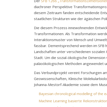
Der
SFB 1266 „TransformationsDimensionen
diachroner Perspektive Transformationsproz
diesem Zeitraum fanden entscheidende Entwi
staatlichen Strukturen wie der ägäischen Poli
Die diesem Prozess innewohnenden Entwicklung
Transformationen. Als Transformation werde
Interaktionsmuster von Mensch und Umwelt be
fassbar. Dementsprechend werden im SFB hoch
Landschaften unter verschiedenen sozialen K
Stadt. Um die sozial-ökologische Dimension
paläoökologischen Methoden angewendet und
Das Verbundprojekt vereint Forschungen am Z
Geowissenschaften, Klinische Molekularbiolo
Johanna-Mestorf-Akademie sowie dem Museum
Bayesian chronological modelling of the e
Machine Learning basierte Rekonstrukti