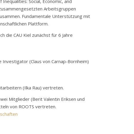
nequalities: Social, Economic, and
nal zusammengesetzten Arbeitsgruppen
g zusammen. Fundamentale Unterstützung mit
nschaftlichen Plattform.
 die CAU Kiel zunächst für 6 Jahre
le Investigator (Claus von Carnap-Bornheim)
arbeitern (Ilka Rau) vertreten.
i Mitglieder (Berit Valentin Eriksen und
itteln von ROOTS vertreten.
lschaften