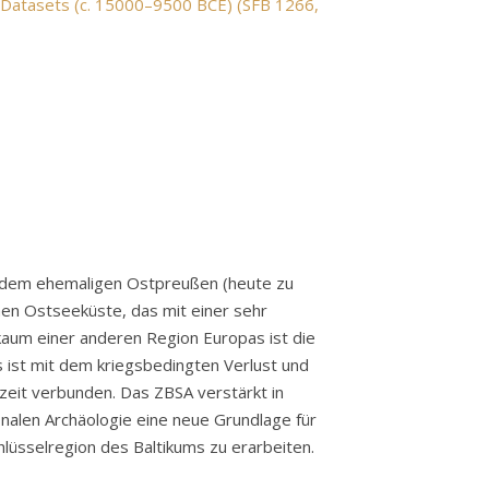
n Datasets (c. 15000–9500 BCE) (SFB 1266,
t dem ehemaligen Ostpreußen (heute zu
chen Ostseeküste, das mit einer sehr
kaum einer anderen Region Europas ist die
es ist mit dem kriegsbedingten Verlust und
eit verbunden. Das ZBSA verstärkt in
nalen Archäologie eine neue Grundlage für
hlüsselregion des Baltikums zu erarbeiten.