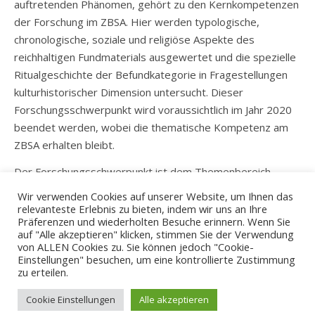
auftretenden Phänomen, gehört zu den Kernkompetenzen
der Forschung im ZBSA. Hier werden typologische,
chronologische, soziale und religiöse Aspekte des
reichhaltigen Fundmaterials ausgewertet und die spezielle
Ritualgeschichte der Befundkategorie in Fragestellungen
kulturhistorischer Dimension untersucht. Dieser
Forschungsschwerpunkt wird voraussichtlich im Jahr 2020
beendet werden, wobei die thematische Kompetenz am
ZBSA erhalten bleibt.
Der Forschungsschwerpunkt ist dem Themenbereich
Mensch und Artefakt
zugeordnet.
Wir verwenden Cookies auf unserer Website, um Ihnen das
relevanteste Erlebnis zu bieten, indem wir uns an Ihre
Nydam Mose – Waffenausrüstungen
Präferenzen und wiederholten Besuche erinnern. Wenn Sie
auf "Alle akzeptieren" klicken, stimmen Sie der Verwendung
von ALLEN Cookies zu. Sie können jedoch "Cookie-
Einstellungen" besuchen, um eine kontrollierte Zustimmung
zu erteilen.
© 2026 - ZBSA
Cookie Einstellungen
Alle akzeptieren
Impressum
Datenschutzerklärung