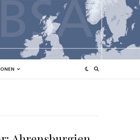
IONEN
er: Ahrensburgien