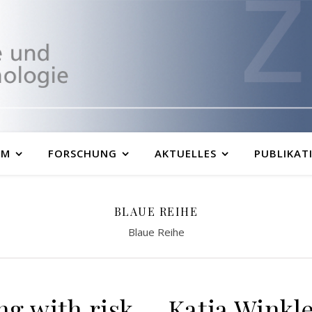
UM
FORSCHUNG
AKTUELLES
PUBLIKAT
BLAUE REIHE
Blaue Reihe
g with risk
Katja Winkl