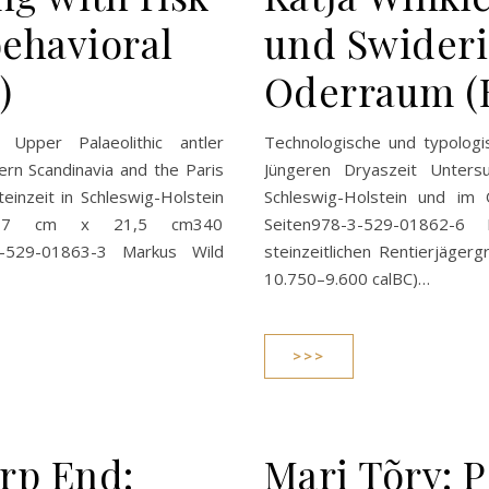
behavioral
und Swideri
)
Oderraum (B
 Upper Palaeolithic antler
Technologische und typologi
rn Scandinavia and the Paris
Jüngeren Dryaszeit Untersu
einzeit in Schleswig-Holstein
Schleswig-Holstein und i
9,7 cm x 21,5 cm340
Seiten978-3-529-01862-
-3-529-01863-3 Markus Wild
steinzeitlichen Rentierjäger
10.750–9.600 calBC)…
>>>
rp End:
Mari Tõrv: P