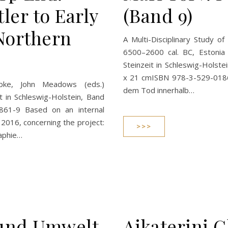
er to Early
(Band 9)
 Northern
A Multi-Disciplinary Study 
6500–2600 cal. BC, Estonia
Steinzeit in Schleswig-Hols
x 21 cmISBN 978-3-529-018
übke, John Meadows (eds.)
dem Tod innerhalb…
t in Schleswig-Holstein, Band
861-9 Based on an internal
2016, concerning the project:
>>>
aphie…
 und Umwelt
Aikaterini G