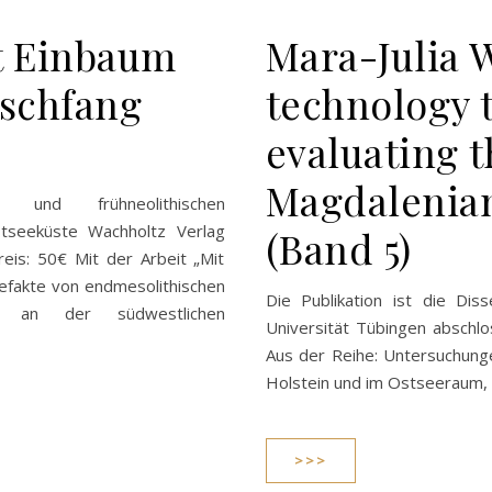
it Einbaum
Mara-Julia 
schfang
technology t
evaluating 
Magdalenian
n und frühneolithischen
tseeküste Wachholtz Verlag
(Band 5)
is: 50€ Mit der Arbeit „Mit
efakte von endmesolithischen
Die Publikation ist die Dis
gen an der südwestlichen
Universität Tübingen abschlos
Aus der Reihe: Untersuchunge
Holstein und im Ostseeraum,
>>>