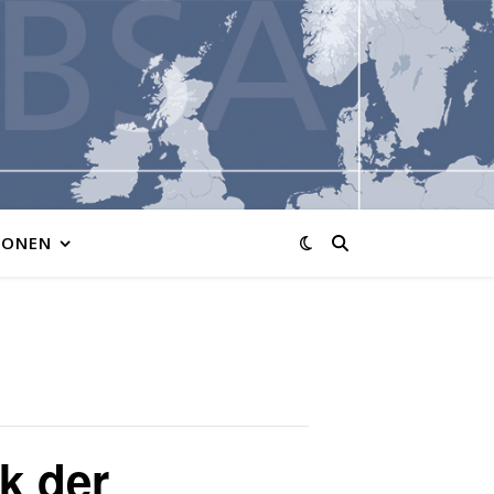
IONEN
k der