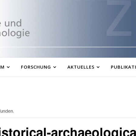
UM
FORSCHUNG
AKTUELLES
PUBLIKAT
funden.
istorical-archaeologic