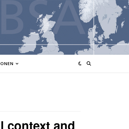
IONEN
al context and