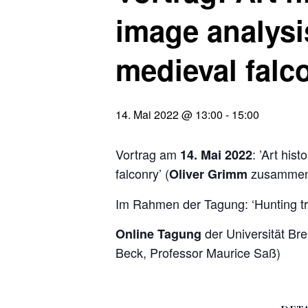
image analysi
medieval falc
14. Mai 2022 @ 13:00
-
15:00
Vortrag am
: ’Art his
14. Mai 2022
falconry’ (
zusammen
Oliver Grimm
Im Rahmen der Tagung: ‘Hunting trou
der Universität Br
Online Tagung
Beck, Professor Maurice Saß)