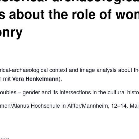
s about the role of wo
onry
torical-archaeological context and image analysis about 
 mit
).
Vera Henkelmann
bles – gender and its intersections in the cultural histor
emen/Alanus Hochschule in Alfter/Mannheim, 12–14. Mai 