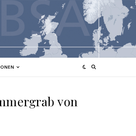
IONEN
ammergrab von