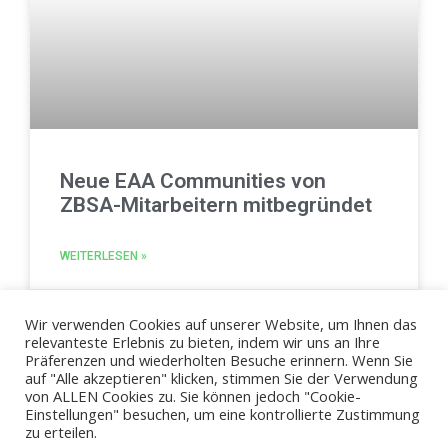
Neue EAA Communities von
ZBSA-Mitarbeitern mitbegründet
WEITERLESEN »
4. Februar 2019
Wir verwenden Cookies auf unserer Website, um Ihnen das
relevanteste Erlebnis zu bieten, indem wir uns an Ihre
Präferenzen und wiederholten Besuche erinnern. Wenn Sie
1
2
3
4
5
6
7
8
9
10
11
12
auf "Alle akzeptieren" klicken, stimmen Sie der Verwendung
von ALLEN Cookies zu. Sie können jedoch "Cookie-
Einstellungen" besuchen, um eine kontrollierte Zustimmung
zu erteilen.