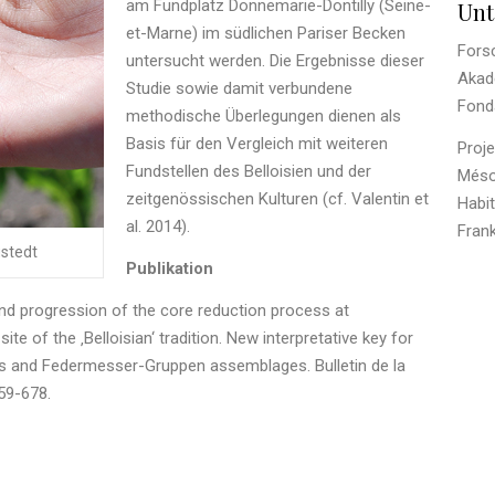
am Fundplatz Donnemarie-Dontilly (Seine-
Unt
et-Marne) im südlichen Pariser Becken
Fors
untersucht werden. Die Ergebnisse dieser
Akad
Studie sowie damit verbundene
Fond
methodische Überlegungen dienen als
Basis für den Vergleich mit weiteren
Proje
Fundstellen des Belloisien und der
Mésol
zeitgenössischen Kulturen (cf. Valentin et
Habit
al. 2014).
Frank
gstedt
Publikation
 and progression of the core reduction process at
te of the ‚Belloisian‘ tradition. New interpretative key for
 and Federmesser-Gruppen assemblages. Bulletin de la
659-678.