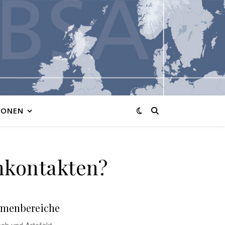
IONEN
nkontakten?
menbereiche