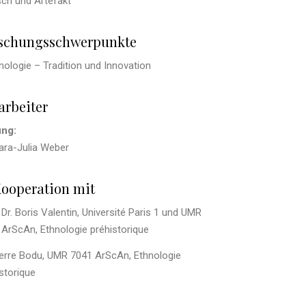
ch und Artefakt
schungsschwerpunkte
ologie – Tradition und Innovation
arbeiter
ung:
ara-Julia Weber
Kooperation mit
 Dr. Boris Valentin, Université Paris 1 und UMR
 ArScAn, Ethnologie préhistorique
ierre Bodu, UMR 7041 ArScAn, Ethnologie
storique