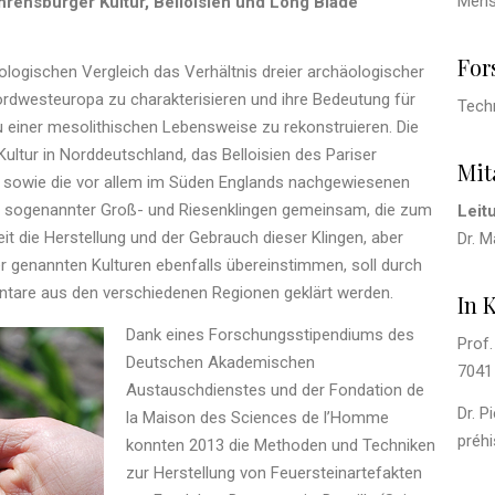
Mens
rensburger Kultur, Belloisien und Long Blade
For
ologischen Vergleich das Verhältnis dreier archäologischer
ordwesteuropa zu charakterisieren und ihre Bedeutung für
Techn
zu einer mesolithischen Lebensweise zu rekonstruieren. Die
ltur in Norddeutschland, das Belloisien des Pariser
Mit
e sowie die vor allem im Süden Englands nachgewiesenen
 sogenannter Groß- und Riesenklingen gemeinsam, die zum
Leit
t die Herstellung und der Gebrauch dieser Klingen, aber
Dr. M
er genannten Kulturen ebenfalls übereinstimmen, soll durch
ntare aus den verschiedenen Regionen geklärt werden.
In 
Dank eines Forschungsstipendiums des
Prof.
Deutschen Akademischen
7041
Austauschdienstes und der Fondation de
Dr. P
la Maison des Sciences de l’Homme
préhi
konnten 2013 die Methoden und Techniken
zur Herstellung von Feuersteinartefakten