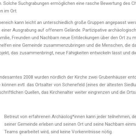
n. Solche Suchgrabungen ermöglichen eine rasche Bewertung des Ch
en im Ort.
ereich kann leicht an unterschiedlich große Gruppen angepasst we
i einer Ausgrabung auf offenem Gelände. Partizipative archäologisc
amilie, Freunden und Nachbarn neue Entdeckungen über den Ort zu m
 helfen eine Gemeinde zusammenzubringen und die Menschen, die dar
ekt, das zusammenbringt, neue Fähigkeiten entwickeln lässt und die 
esamtes 2008 wurden nördlich der Kirche zwei Grubenhäuser entdeck
e können evtl. das Ortsalter von Schenefeld (eines der ältesten Siedlu
hriftlichen Quellen, das Kirchenalter weiter eingrenzen und die Ort
Betreut von erfahrenen Archäolog*innen kann jeder teilnehmen, der 
seiner Gemeinde erleben und seinen Ort und seine Nachbarn einma
Teams gearbeitet wird, sind keine Vorkenntnisse nötig.