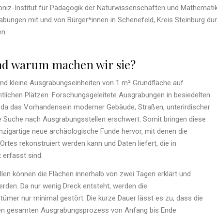
iz-Institut für Pädagogik der Naturwissenschaften und Mathematik u
abungen mit und von Bürger*innen in Schenefeld, Kreis Steinburg dur
en.
d warum machen wir sie?
nd kleine Ausgrabungseinheiten von 1 m² Grundfläche auf
ntlichen Plätzen. Forschungsgeleitete Ausgrabungen in besiedelten
, da das Vorhandensein moderner Gebäude, Straßen, unterirdischer
e Suche nach Ausgrabungsstellen erschwert. Somit bringen diese
nzigartige neue archäologische Funde hervor, mit denen die
rtes rekonstruiert werden kann und Daten liefert, die in
erfasst sind.
llen können die Flächen innerhalb von zwei Tagen erklärt und
rden. Da nur wenig Dreck entsteht, werden die
ümer nur minimal gestört. Die kurze Dauer lässt es zu, dass die
en gesamten Ausgrabungsprozess von Anfang bis Ende