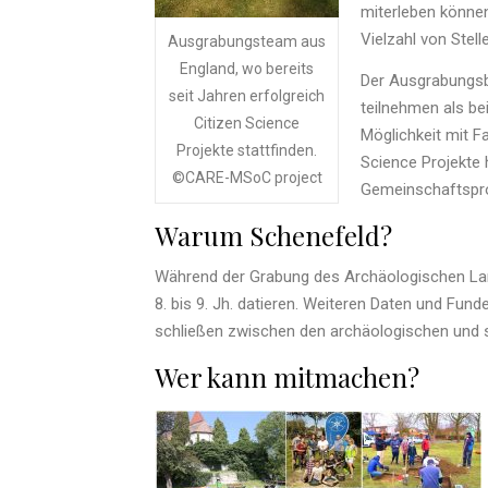
miterleben könne
Vielzahl von Stell
Ausgrabungsteam aus
England, wo bereits
Der Ausgrabungsb
seit Jahren erfolgreich
teilnehmen als be
Citizen Science
Möglichkeit mit F
Projekte stattfinden.
Science Projekte
©CARE-MSoC project
Gemeinschaftsproj
Warum Schenefeld?
Während der Grabung des Archäologischen Land
8. bis 9. Jh. datieren. Weiteren Daten und Fund
schließen zwischen den archäologischen und sc
Wer kann mitmachen?