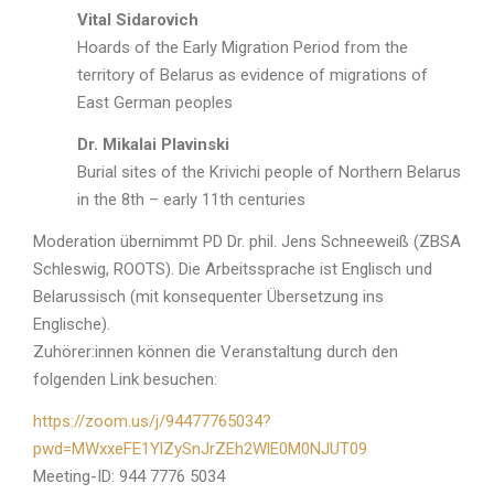
Vital Sidarovich
Hoards of the Early Migration Period from the
territory of Belarus as evidence of migrations of
East German peoples
Dr. Mikalai Plavinski
Burial sites of the Krivichi people of Northern Belarus
in the 8th – early 11th centuries
Moderation übernimmt PD Dr. phil. Jens Schneeweiß (ZBSA
Schleswig, ROOTS). Die Arbeitssprache ist Englisch und
Belarussisch (mit konsequenter Übersetzung ins
Englische).
Zuhörer:innen können die Veranstaltung durch den
folgenden Link besuchen:
https://zoom.us/j/94477765034?
pwd=MWxxeFE1YlZySnJrZEh2WlE0M0NJUT09
Meeting-ID: 944 7776 5034