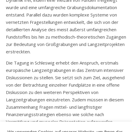
Dynamik frei, indem eine Vielzahl von Funden freigelegt
wurde und eine umfangreiche Grabungsdokumentation
entstand. Parallel dazu wurden komplexe Systeme von
vernetzten Fragestellungen entwickelt, die sich von der
detaillierten Analyse des meist äußerst umfangreichen
Fundstoffes bis hin zu methodisch-theoretischen Zugängen
zur Bedeutung von Großgrabungen und Langzeitprojekten
erstreckten.
Die Tagung in Schleswig erhebt den Anspruch, erstmals
europäische Langzeitgrabungen in das Zentrum intensiver
Diskussionen zu stellen. Sie setzt sich zum Ziel, ausgehend
von der Betrachtung einzelner Fundplätze in eine offene
Diskussion zu den weiteren Perspektiven von
Langzeitgrabungen einzutreten. Zudem müssen in diesem
Zusammenhang Fragen mittel- und langfristiger
Finanzierungsstrategien ebenso wie solche nach
Vermittlung und musealer Präsentation aufgeworfen
werden.
Wir verwenden Cookies auf unserer Website, um Ihnen das