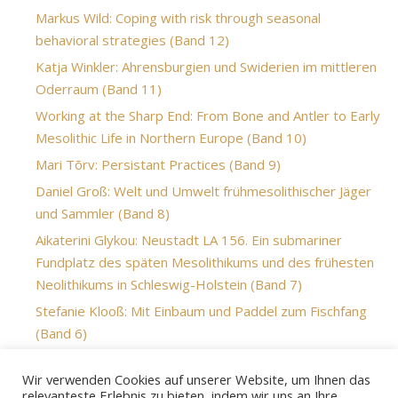
Markus Wild: Coping with risk through seasonal
behavioral strategies (Band 12)
Katja Winkler: Ahrensburgien und Swiderien im mittleren
Oderraum (Band 11)
Working at the Sharp End: From Bone and Antler to Early
Mesolithic Life in Northern Europe (Band 10)
Mari Tõrv: Persistant Practices (Band 9)
Daniel Groß: Welt und Umwelt frühmesolithischer Jäger
und Sammler (Band 8)
Aikaterini Glykou: Neustadt LA 156. Ein submariner
Fundplatz des späten Mesolithikums und des frühesten
Neolithikums in Schleswig-Holstein (Band 7)
Stefanie Klooß: Mit Einbaum und Paddel zum Fischfang
(Band 6)
Mara-Julia Weber: From technology to tradition – Re-
Wir verwenden Cookies auf unserer Website, um Ihnen das
evaluating the Hamburgian-Magdalenian relationship
relevanteste Erlebnis zu bieten, indem wir uns an Ihre