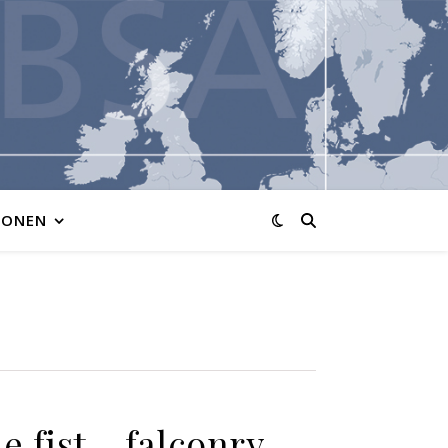
IONEN
e fist – falconry,