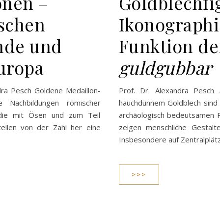
onen –
Goldblechfi
schen
Ikonographi
nde und
Funktion de
uropa
guldgubbar
andra Pesch Goldene Medaillon-
Prof. Dr. Alexandra Pesch 
he Nachbildungen römischer
hauchdünnem Goldblech sind 
 die mit Ösen und zum Teil
archäologisch bedeutsamen P
llen von der Zahl her eine
zeigen menschliche Gestalt
Insbesondere auf Zentralplät
>>>