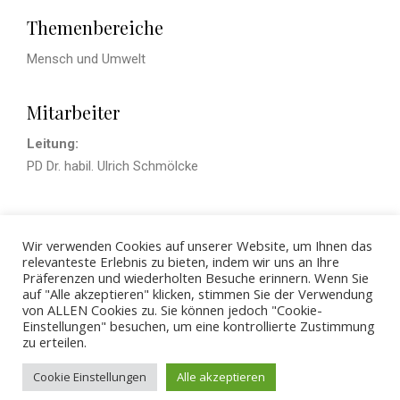
Themenbereiche
Mensch und Umwelt
Mitarbeiter
Leitung:
PD Dr. habil. Ulrich Schmölcke
Jagd- und Fischereigeschichte
Wir verwenden Cookies auf unserer Website, um Ihnen das
Research Cluster Hedeby, Slesvig and beyond
relevanteste Erlebnis zu bieten, indem wir uns an Ihre
Präferenzen und wiederholten Besuche erinnern. Wenn Sie
auf "Alle akzeptieren" klicken, stimmen Sie der Verwendung
von ALLEN Cookies zu. Sie können jedoch "Cookie-
Einstellungen" besuchen, um eine kontrollierte Zustimmung
zu erteilen.
© 2026 - ZBSA
Cookie Einstellungen
Alle akzeptieren
Impressum
Datenschutzerklärung