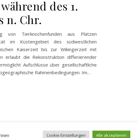
während des 1.
 n. Chr.
ung von Tierknochenfunden aus Plätzen
alität im Küstengebiet des südwestlichen
chen Kaiserzeit bis zur Wikingerzeit mit
 erlaubt die Rekonstruktion differierender
möglicht Aufschlüsse über gesellschaftliche
ökogeographische Rahmenbedingungen. Im…
önnen
Cookie Einstellungen
Alle akzeptieren
Impressum
Datenschutzerklärung
© 2026 - ZBSA