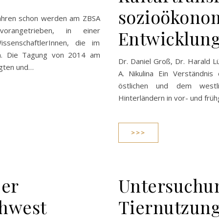
sozioökono
Jahren schon werden am ZBSA
vorangetrieben, in einer
Entwicklun
ssenschaftlerInnen, die im
. Die Tagung von 2014 am
Dr. Daniel Groß, Dr. Harald Lü
egten und…
A. Nikulina Ein Verständni
östlichen und dem westl
Hinterländern in vor- und früh
>>>
eer
Untersuchu
thwest
Tiernutzung