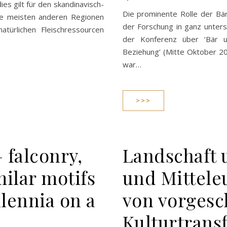
es gilt für den skandinavisch-
Die prominente Rolle der Bär
ie meisten anderen Regionen
der Forschung in ganz untersc
türlichen Fleischressourcen
der Konferenz über ‘Bär un
Beziehung’ (Mitte Oktober 20
war…
>>>
– falconry,
Landschaft 
milar motifs
und Mittele
lennia on a
von vorgesc
Kulturtrans