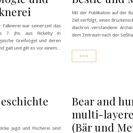
knerei
Mit der Publikation auf der B
Ziel verfolgt, einen Brückensc
Falknerei war seinerzeit das
diachron verstandene Archäo
s 7. Jhs. aus Rickeby in
dem Zeitraum nach der Seßh
ypische Greifvögel und deren
d galt und gilt es vor einem…
>>>
eschichte
Bear and hum
multi-layere
(Bär und Me
ölcke Jagd und Fischerei sind