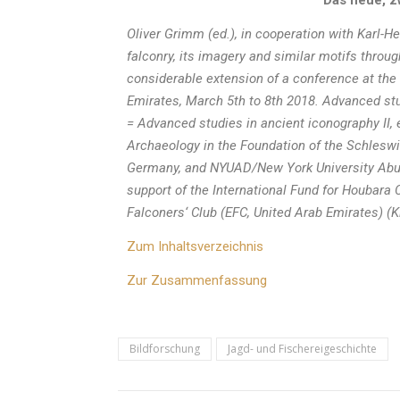
Das neue, z
Oliver Grimm (ed.), in cooperation with Karl-H
falconry, its imagery and similar motifs throug
considerable extension of a conference at the
Emirates, March 5th to 8th 2018. Advanced stud
= Advanced studies in ancient iconography II,
Archaeology in the Foundation of the Schlesw
Germany, and NYUAD/New York University Abu 
support of the International Fund for Houbara
Falconers‘ Club (EFC, United Arab Emirates) (
Zum Inhaltsverzeichnis
Zur Zusammenfassung
Bildforschung
Jagd- und Fischereigeschichte