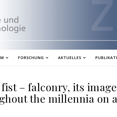
UM
FORSCHUNG
AKTUELLES
PUBLIKAT
fist – falconry, its imag
ghout the millennia on a