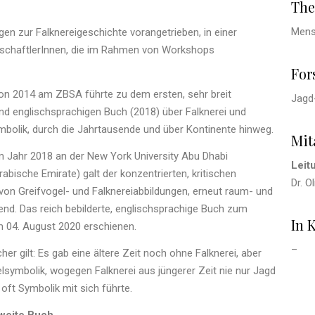
The
Mens
 zur Falknereigeschichte vorangetrieben, in einer
schaftlerInnen, die im Rahmen von Workshops
For
on 2014 am ZBSA führte zu dem ersten, sehr breit
Jagd
nd englischsprachigen Buch (2018) über Falknerei und
mbolik, durch die Jahrtausende und über Kontinente hinweg.
Mit
m Jahr 2018 an der New York University Abu Dhabi
Leit
rabische Emirate) galt der konzentrierten, kritischen
Dr. O
von Greifvogel- und Falknereiabbildungen, erneut raum- und
fend. Das reich bebilderte, englischsprachige Buch zum
In 
 04. August 2020 erschienen.
–
her gilt: Es gab eine ältere Zeit noch ohne Falknerei, aber
elsymbolik, wogegen Falknerei aus jüngerer Zeit nie nur Jagd
oft Symbolik mit sich führte.